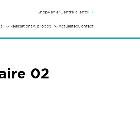
Shop
Panier
Centre clients
FR
s
Réalisations
À propos
Actualités
Contact
taire 02