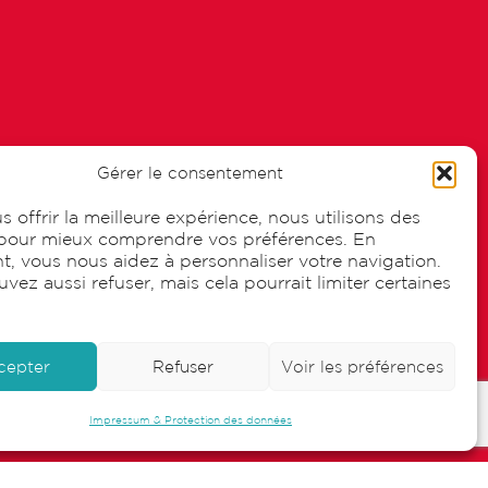
Services
Gérer le consentement
Impression
s offrir la meilleure expérience, nous utilisons des
pour mieux comprendre vos préférences. En
Réalisation publicitaire
t, vous nous aidez à personnaliser votre navigation.
Emballage
vez aussi refuser, mais cela pourrait limiter certaines
Graphisme
cepter
Refuser
Voir les préférences
Impressum & Protection des données
x