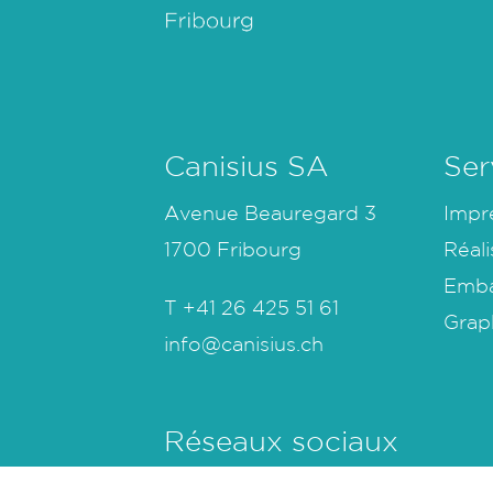
Canisius SA
Ser
Avenue Beauregard 3
Impr
1700 Fribourg
Réali
Emba
T
+41 26 425 51 61
Grap
info@canisius.ch
Réseaux sociaux