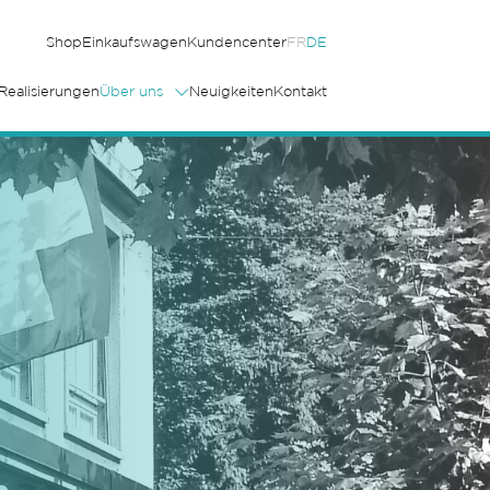
Shop
Einkaufswagen
Kundencenter
FR
DE
Realisierungen
Über uns
Neuigkeiten
Kontakt