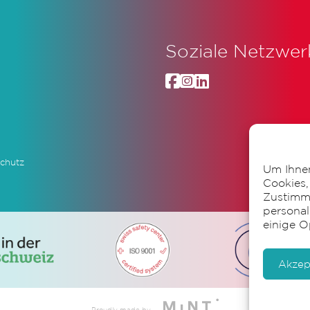
Soziale Netzwer
chutz
Um Ihnen
Cookies,
Zustimmu
personal
einige O
Akzep
Proudly made by