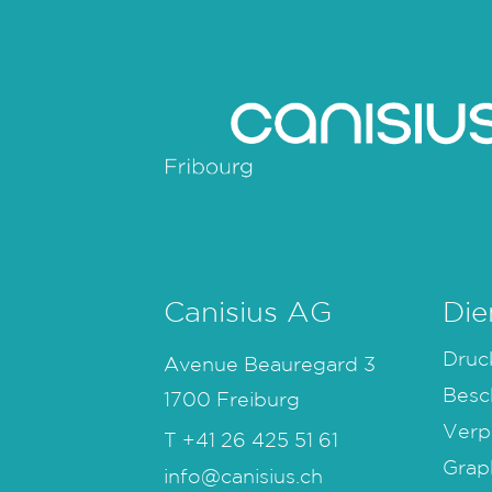
Canisius AG
Die
Druc
Avenue Beauregard 3
Besc
1700 Freiburg
Verp
T
+41 26 425 51 61
Grap
info@canisius.ch