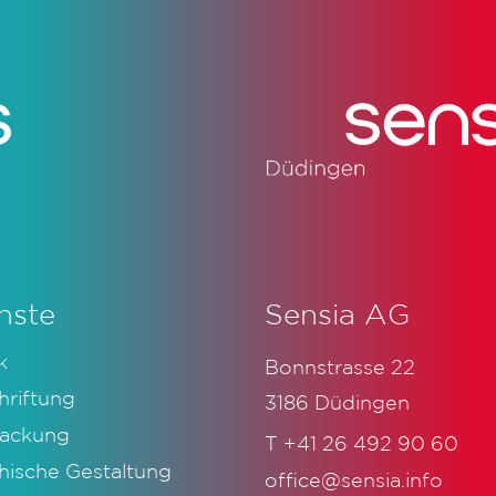
nste
Sensia AG
k
Bonnstrasse 22
hriftung
3186 Düdingen
ackung
T
+41 26 492 90 60
hische Gestaltung
office@sensia.info