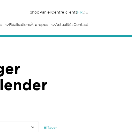
Shop
Panier
Centre clients
FR
DE
s
Réalisations
À propos
Actualités
Contact
ger
lender
Effacer