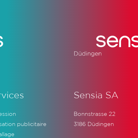
rvices
Sensia SA
ession
Bonnstrasse 22
sation publicitaire
3186 Düdingen
llage