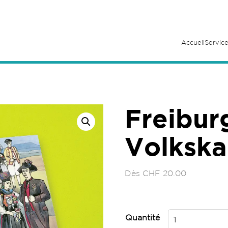
Accueil
Service
Freibur
Volkska
Dès
CHF
20.00
Quantité