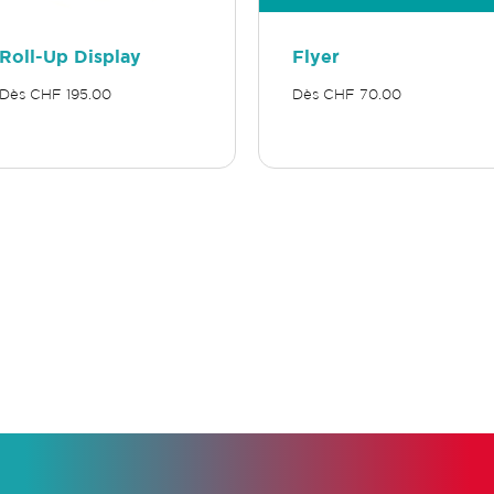
Roll-Up Display
Flyer
Dès
CHF
195.00
Dès
CHF
70.00
Ce
duit
produit
a
ieurs
plusieurs
ations.
variations.
Les
ions
options
vent
peuvent
être
sies
choisies
sur
la
e
page
du
duit
produit