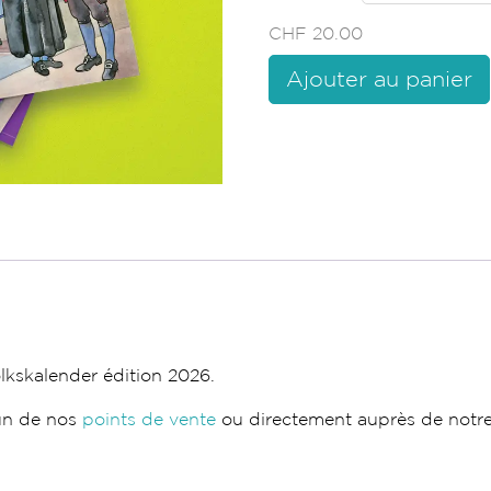
CHF
20.00
Freiburger
Volkskalender
Ajouter au panier
quantité
kskalender édition 2026.
’un de nos
points de vente
ou directement auprès de notre