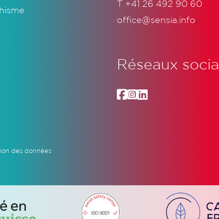
T
+41 26 492 90 60
hisme
office@sensia.info
Réseaux soci
ion des données