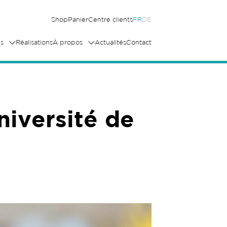
Shop
Panier
Centre clients
FR
DE
s
Réalisations
À propos
Actualités
Contact
niversité de