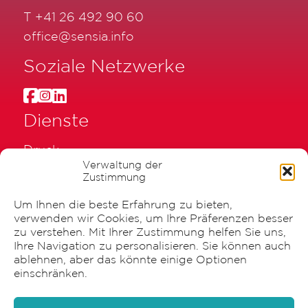
T
+41 26 492 90 60
office@sensia.info
Soziale Netzwerke
Dienste
Druck
Verwaltung der
Beschriftung
Zustimmung
Verpackung
Um Ihnen die beste Erfahrung zu bieten,
Graphische Gestaltung
verwenden wir Cookies, um Ihre Präferenzen besser
zu verstehen. Mit Ihrer Zustimmung helfen Sie uns,
Ihre Navigation zu personalisieren. Sie können auch
ablehnen, aber das könnte einige Optionen
einschränken.
© 2026 Canisius AG |
Impressum & Datenschutz