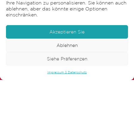
Ihre Navigation zu personalisieren. Sie können auch
ablehnen, aber das könnte einige Optionen
Sensia AG
einschränken.
Bonnstrasse 22
Akzeptieren Sie
3186 Düdingen
Ablehnen
T
+41 26 492 90 60
office@sensia.info
Siehe Präferenzen
Soziale Netzwerke
Impressum & Datenschutz
Dienste
Druck
Beschriftung
Verpackung
Graphische Gestaltung