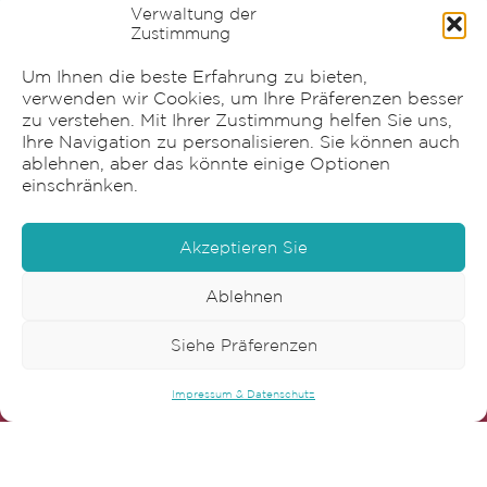
Verwaltung der
Beschriftung
Zustimmung
Verpackung
Graphische Gestaltung
Um Ihnen die beste Erfahrung zu bieten,
verwenden wir Cookies, um Ihre Präferenzen besser
zu verstehen. Mit Ihrer Zustimmung helfen Sie uns,
Ihre Navigation zu personalisieren. Sie können auch
ablehnen, aber das könnte einige Optionen
einschränken.
Akzeptieren Sie
Ablehnen
Sensia AG
Siehe Präferenzen
Impressum & Datenschutz
Bonnstrasse 22
3186 Düdingen
T
+41 26 492 90 60