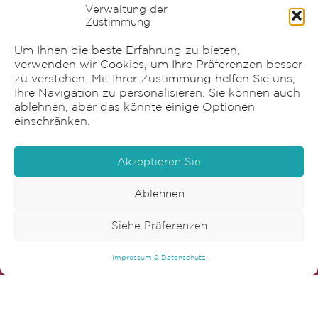
Verwaltung der
Beschriftung
Zustimmung
Verpackung
Graphische Gestaltung
Um Ihnen die beste Erfahrung zu bieten,
verwenden wir Cookies, um Ihre Präferenzen besser
zu verstehen. Mit Ihrer Zustimmung helfen Sie uns,
Ihre Navigation zu personalisieren. Sie können auch
ablehnen, aber das könnte einige Optionen
einschränken.
Akzeptieren Sie
Ablehnen
Sensia AG
Siehe Präferenzen
Impressum & Datenschutz
Bonnstrasse 22
3186 Düdingen
T
+41 26 492 90 60