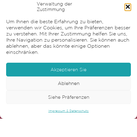
Verwaltung der
Beschriftung
Zustimmung
Verpackung
Graphische Gestaltung
Um Ihnen die beste Erfahrung zu bieten,
verwenden wir Cookies, um Ihre Präferenzen besser
zu verstehen. Mit Ihrer Zustimmung helfen Sie uns,
Ihre Navigation zu personalisieren. Sie können auch
ablehnen, aber das könnte einige Optionen
einschränken.
Akzeptieren Sie
Ablehnen
Sensia AG
Siehe Präferenzen
Impressum & Datenschutz
Bonnstrasse 22
3186 Düdingen
T
+41 26 492 90 60