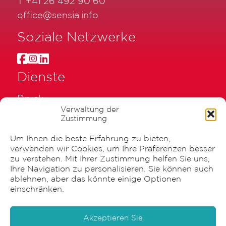
T
+41 26 492 90 60
office@sensia.info
Soziale Netzwerke
Dienste
Druck
Verwaltung der
Beschriftung
Zustimmung
Verpackung
Um Ihnen die beste Erfahrung zu bieten,
Graphische Gestaltung
verwenden wir Cookies, um Ihre Präferenzen besser
zu verstehen. Mit Ihrer Zustimmung helfen Sie uns,
Ihre Navigation zu personalisieren. Sie können auch
ablehnen, aber das könnte einige Optionen
einschränken.
© 2026 Canisius AG |
Impressum & Datenschutz
Akzeptieren Sie