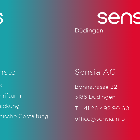
nste
Sensia AG
k
Bonnstrasse 22
hriftung
3186 Düdingen
ackung
T
+41 26 492 90 60
hische Gestaltung
office@sensia.info