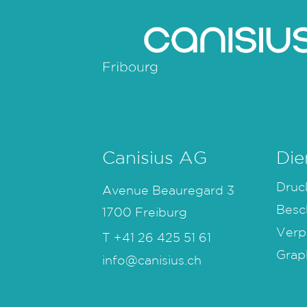
Canisius AG
Die
Druc
Avenue Beauregard 3
Besc
1700 Freiburg
Verp
T
+41 26 425 51 61
Grap
info@canisius.ch